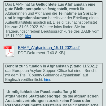
Das BAMF hat für
Geflüchtete aus Afghanistan eine
gute Bleibeperspektive festgestellt
, womit für
Afghaninnen und Afghanen die
Teilnahme an Sprach-
und Integrationskursen
bereits vor der Erteilung eines
Aufenthaltstitels möglich ist. Dies gilt zunächst befristet
bis zum 31.08.2022. Weitere Infos finden Sie im
Trägerrundschreiben Berufssprachkurse des BAMF vom
15.11.2021
hier
.
BAMF_Afghanistan_15.11.2021.pdf
PDF-Dokument [140.8 KB]
Bericht zur Situation in Afghanistan (Stand 11/2021):
das European Asylum Support Office hat einen Bericht
mit dem Titel "Country Guidance Afghanistan" auf
Englisch veröffentlicht:
hier
.
Unmöglichkeit der Passbeschaffung für
afghanische Staatsangehörige:
da die
afghanischen
Auslandsvertretungen zurzeit keine Pässe oder
Personaldokumente ausstellen
, ist es für afghanische