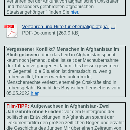
Verfahren bei der Ankunft von afghanischen Ortskräften
und "besonders gefährdeten afghanischen
Staatsangehörigen" finden Sie
hier
.
Verfahren und Hilfe für ehemalige afgha-[...]
PDF-Dokument [269.9 KB]
Vergessener Konflikt? Menschen in Afghanistan im
Stich gelassen:
über das Leid in Afghanistan spricht
kaum noch jemand, dabei ist seit der Machtübernahme
der Taliban vergangenes Jahr nichts besser geworden.
Im Gegenteil, die Situation ist dramatisch: zu wenig
Lebensmittel, Frauen werden unterdrückt,
Menschenrechte verletzt, ehemalige Ortskräfte sind in
Lebensgefahr. Bericht des Bayrischen Fernsehens vom
05.05.2022
hier
.
Film-TIPP:
Aufgewachsen in Afghanistan- Zwei
Jahrzehnte ohne Frieden:
vor dem Hintergrund der
politischen Entwicklungen in Afghanistan spannt der
Dokumentarfilm den großen zeitlichen Bogen und erzählt
die Geschichte des Jungen Mir über einen Zeitraum von