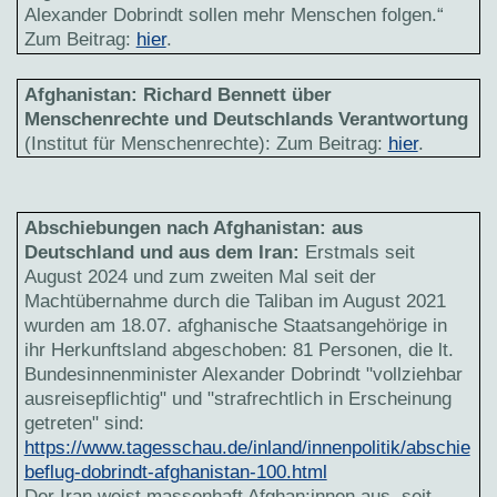
Alexander Dobrindt sollen mehr Menschen folgen.“
Zum Beitrag:
hier
.
Afghanistan: Richard Bennett über
Menschenrechte und Deutschlands Verantwortung
(Institut für Menschenrechte): Zum Beitrag:
hier
.
Abschiebungen nach Afghanistan: aus
Deutschland und aus dem Iran:
Erstmals seit
August 2024 und zum zweiten Mal seit der
Machtübernahme durch die Taliban im August 2021
wurden am 18.07. afghanische Staatsangehörige in
ihr Herkunftsland abgeschoben: 81 Personen, die lt.
Bundesinnenminister Alexander Dobrindt "vollziehbar
ausreisepflichtig" und "strafrechtlich in Erscheinung
getreten" sind:
https://www.tagesschau.de/inland/innenpolitik/abschie
beflug-dobrindt-afghanistan-100.html
Der Iran weist massenhaft Afghan:innen aus, seit