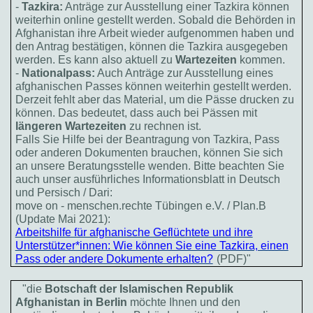
-
Tazkira:
Anträge zur Ausstellung einer Tazkira können
weiterhin online gestellt werden. Sobald die Behörden in
Afghanistan ihre Arbeit wieder aufgenommen haben und
den Antrag bestätigen, können die Tazkira ausgegeben
werden. Es kann also aktuell zu
Wartezeiten
kommen.
-
Nationalpass:
Auch Anträge zur Ausstellung eines
afghanischen Passes können weiterhin gestellt werden.
Derzeit fehlt aber das Material, um die Pässe drucken zu
können. Das bedeutet, dass auch bei Pässen mit
längeren Wartezeiten
zu rechnen ist.
Falls Sie Hilfe bei der Beantragung von Tazkira, Pass
oder anderen Dokumenten brauchen, können Sie sich
an unsere Beratungsstelle wenden. Bitte beachten Sie
auch unser ausführliches Informationsblatt in Deutsch
und Persisch / Dari:
move on - menschen.rechte Tübingen e.V. / Plan.B
(Update Mai 2021):
Arbeitshilfe für afghanische Geflüchtete und ihre
Unterstützer*innen: Wie können Sie eine Tazkira, einen
Pass oder andere Dokumente erhalten?
(PDF)"
"die
Botschaft der Islamischen Republik
Afghanistan in Berlin
möchte Ihnen und den