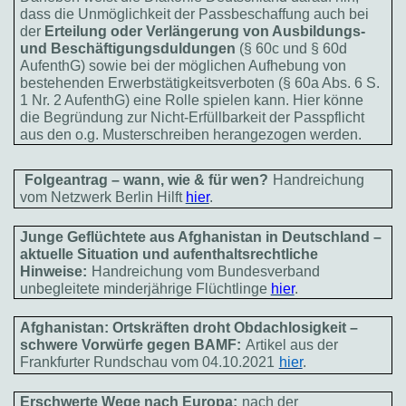
dass die Unmöglichkeit der Passbeschaffung auch bei
der
Erteilung oder Verlängerung von Ausbildungs-
und Beschäftigungsduldungen
(§ 60c und § 60d
AufenthG) sowie bei der möglichen Aufhebung von
bestehenden Erwerbstätigkeitsverboten (§ 60a Abs. 6 S.
1 Nr. 2 AufenthG) eine Rolle spielen kann. Hier könne
die Begründung zur Nicht-Erfüllbarkeit der Passpflicht
aus den o.g. Musterschreiben herangezogen werden.
Folgeantrag – wann, wie & für wen?
Handreichung
vom Netzwerk Berlin Hilft
hier
.
Junge Geflüchtete aus Afghanistan in Deutschland –
aktuelle Situation und aufenthaltsrechtliche
Hinweise:
Handreichung vom Bundesverband
unbegleitete minderjährige Flüchtlinge
hier
.
Afghanistan: Ortskräften droht Obdachlosigkeit –
schwere Vorwürfe gegen BAMF:
Artikel aus der
Frankfurter Rundschau vom 04.10.2021
hier
.
Erschwerte Wege nach Europa:
nach der