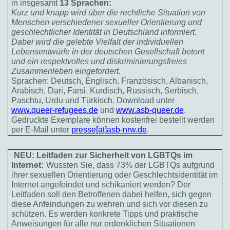
in insgesamt
13 Sprachen:
Kurz und knapp wird über die rechtliche Situation von
Menschen verschiedener sexueller Orientierung und
geschlechtlicher Identität in Deutschland informiert.
Dabei wird die gelebte Vielfalt der individuellen
Lebensentwürfe in der deutschen Gesellschaft betont
und ein respektvolles und diskriminierungsfreies
Zusammenleben eingefordert.
Sprachen: Deutsch, Englisch, Französisch, Albanisch,
Arabisch, Dari, Farsi, Kurdisch, Russisch, Serbisch,
Paschtu, Urdu und Türkisch. Download unter
www.queer-refugees.de
und
www.asb-queer.de
.
Gedruckte Exemplare können kostenfrei bestellt werden
per E-Mail unter
presse[at]asb-nrw.de
.
NEU: Leitfaden zur Sicherheit von LGBTQs im
Internet:
Wussten Sie, dass 73% der LGBTQs aufgrund
ihrer sexuellen Orientierung oder Geschlechtsidentität im
Internet angefeindet und schikaniert werden? Der
Leitfaden soll den Betroffenen dabei helfen, sich gegen
diese Anfeindungen zu wehren und sich vor diesen zu
schützen. Es werden konkrete Tipps und praktische
Anweisungen für alle nur erdenklichen Situationen