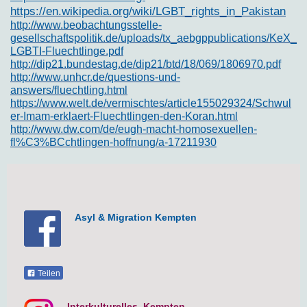
https://en.wikipedia.org/wiki/LGBT_rights_in_Pakistan
http://www.beobachtungsstelle-
gesellschaftspolitik.de/uploads/tx_aebgppublications/KeX_
LGBTI-Fluechtlinge.pdf
http://dip21.bundestag.de/dip21/btd/18/069/1806970.pdf
http://www.unhcr.de/questions-und-
answers/fluechtling.html
https://www.welt.de/vermischtes/article155029324/Schwul
er-Imam-erklaert-Fluechtlingen-den-Koran.html
http://www.dw.com/de/eugh-macht-homosexuellen-
fl%C3%BCchtlingen-hoffnung/a-17211930
Asyl & Migration Kempten
Teilen
Interkulturelles Kempten