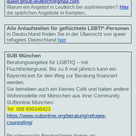
queer.group.leutkirch@gmail.com
.
Warum ein Angebot in Leutkirch bei asylinkempten?
Hier
die spärlichen Angebote in Kempten.
Alle Anlaufstellen für geflüchtete LSBTI*-Personen
in Deutschland finden Sie in der Übersicht von queer
refugees Deutschland
hier
.
SUB München
Beratungsangebot für LGBTIQ – mit
Fluchthintergrund. Bis zu 6 mal jährlich kann ein
Bayernticket für den Weg zur Beratung finanziert
werden.
Sie betreiben auch ein kleines Café und haben andere
Wohnmodelle mit Menschen aus ihrer Community.
SUBonline München:
Tel: 089 856346423
https://www.subonline.org/beratung/refugee-
counseling/
Psychosoziale Berater*innen bieten an: