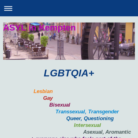
ASYL in Kempten
LGBTQIA+
Lesbian
Gay
Bisexual
Transsexual, Transgender
Queer, Questioning
Intersexual
Asexual, Aromantic