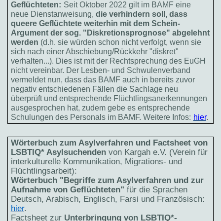
Geflüchteten:
Seit Oktober 2022 gilt im BAMF eine
neue Dienstanweisung,
die verhindern soll, dass
queere Geflüchtete weiterhin mit dem Schein-
Argument der sog. "Diskretionsprognose" abgelehnt
werden
(d.h. sie würden schon nicht verfolgt, wenn sie
sich nach einer Abschiebung/Rückkehr "diskret"
verhalten...). Dies ist mit der Rechtsprechung des EuGH
nicht vereinbar. Der Lesben- und Schwulenverband
vermeldet nun, dass das BAMF auch in bereits zuvor
negativ entschiedenen Fällen die Sachlage neu
überprüft und entsprechende Flüchtlingsanerkennungen
ausgesprochen hat, zudem gebe es entsprechende
Schulungen des Personals im BAMF. Weitere Infos:
hier
.
Wörterbuch zum Asylverfahren und Factsheet von
LSBTIQ* Asylsuchenden
von Kargah e.V. (Verein für
interkulturelle Kommunikation, Migrations- und
Flüchtlingsarbeit):
Wörterbuch "Begriffe zum Asylverfahren und zur
Aufnahme von Geflüchteten"
für die Sprachen
Deutsch, Arabisch, Englisch, Farsi und Französisch:
hier
.
Factsheet zur
Unterbringung von LSBTIQ*-