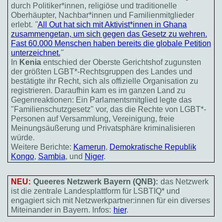
durch Politiker*innen, religiöse und traditionelle
Oberhäupter, Nachbar*innen und Familienmitglieder
erlebt.
"
All Out hat sich mit Aktivist*innen in Ghana
zusammengetan, um sich gegen das Gesetz zu wehren.
Fast 60.000 Menschen haben bereits die globale Petition
unterzeichnet.
"
In
Kenia
entschied der Oberste Gerichtshof zugunsten
der größten LGBT*-Rechtsgruppen des Landes und
bestätigte ihr Recht, sich als offizielle Organisation zu
registrieren. Daraufhin kam es im ganzen Land zu
Gegenreaktionen: Ein Parlamentsmitglied legte das
"Familienschutzgesetz" vor, das die Rechte von LGBT*-
Personen auf Versammlung, Vereinigung, freie
Meinungsäußerung und Privatsphäre kriminalisieren
würde.
Weitere Berichte:
Kamerun
,
Demokratische Republik
Kongo
,
Sambia
, und
Niger
.
NEU:
Queeres Netzwerk Bayern (QNB):
das Netzwerk
ist die zentrale Landesplattform für LSBTIQ* und
engagiert sich mit Netzwerkpartner:innen für ein diverses
Miteinander in Bayern. Infos:
hier
.