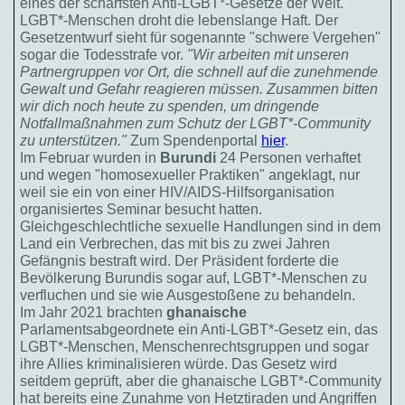
eines der schärfsten Anti-LGBT*-Gesetze der Welt.
LGBT*-Menschen droht die lebenslange Haft. Der
Gesetzentwurf sieht für sogenannte "schwere Vergehen"
sogar die Todesstrafe vor.
"Wir arbeiten mit unseren
Partnergruppen vor Ort, die schnell auf die zunehmende
Gewalt und Gefahr reagieren müssen. Zusammen bitten
wir dich noch heute zu spenden, um dringende
Notfallmaßnahmen zum Schutz der LGBT*-Community
zu unterstützen."
Zum Spendenportal
hier
.
Im Februar wurden in
Burundi
24 Personen verhaftet
und wegen "homosexueller Praktiken" angeklagt, nur
weil sie ein von einer HIV/AIDS-Hilfsorganisation
organisiertes Seminar besucht hatten.
Gleichgeschlechtliche sexuelle Handlungen sind in dem
Land ein Verbrechen, das mit bis zu zwei Jahren
Gefängnis bestraft wird. Der Präsident forderte die
Bevölkerung Burundis sogar auf, LGBT*-Menschen zu
verfluchen und sie wie Ausgestoßene zu behandeln.
Im Jahr 2021 brachten
ghanaische
Parlamentsabgeordnete ein Anti-LGBT*-Gesetz ein, das
LGBT*-Menschen, Menschenrechtsgruppen und sogar
ihre Allies kriminalisieren würde. Das Gesetz wird
seitdem geprüft, aber die ghanaische LGBT*-Community
hat bereits eine Zunahme von Hetztiraden und Angriffen