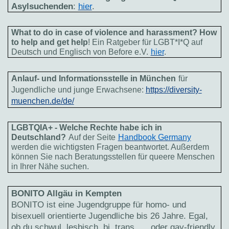
Asylsuchenden
:
hier
.
What to do in case of violence and harassment? How
to help and get help
! Ein Ratgeber für LGBT*I*Q auf
Deutsch und Englisch von Before e.V.
hier
.
Anlauf- und Informationsstelle in München
für
Jugendliche und junge Erwachsene:
https://diversity-
muenchen.de/de/
LGBTQIA+ - Welche Rechte habe ich in
Deutschland?
Auf der Seite
Handbook Germany
werden die wichtigsten Fragen beantwortet. Außerdem
können Sie nach Beratungsstellen für queere Menschen
in Ihrer Nähe suchen.
BONITO Allgäu in Kempten
BONITO ist eine Jugendgruppe für homo- und
bisexuell orientierte Jugendliche bis 26 Jahre. Egal,
ob du schwul, lesbisch, bi, trans, … oder gay-friendly