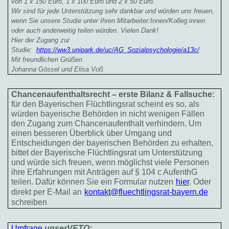
von 1 x 150 Euro, 1 x 100 Euro und 2 x 50 Euro.
Wir sind für jede Unterstützung sehr dankbar und würden uns freuen,
wenn Sie unsere Studie unter Ihren Mitarbeiter:Innen/Kolleg:innen
oder auch anderweitig teilen würden. Vielen Dank!
Hier der Zugang zur
Studie:
https://ww3.unipark.de/uc/AG_Sozialpsychologie/a13c/
Mit freundlichen Grüßen
Johanna Gössel und Elisa Voß
Chancenaufenthaltsrecht – erste Bilanz & Fallsuche:
für den Bayerischen Flüchtlingsrat scheint es so, als
würden bayerische Behörden in nicht wenigen Fällen
den Zugang zum Chancenaufenthalt verhindern. Um
einen besseren Überblick über Umgang und
Entscheidungen der bayerischen Behörden zu erhalten,
bittet der Bayerische Flüchtlingsrat um Unterstützung
und würde sich freuen, wenn möglichst viele Personen
ihre Erfahrungen mit Anträgen auf § 104 c AufenthG
teilen. Dafür können Sie ein Formular nutzen
hier
. Oder
direkt per E-Mail an
kontakt@fluechtlingsrat-bayern.de
schreiben
Umfrage
unserVETO: