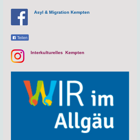
Asyl & Migration Kempten
Teilen
Interkulturelles Kempten