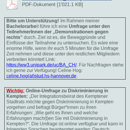
PDF-Dokument [1'021.1 KB]
Bitte um Unterstützung!
Im Rahmen meiner
Bachelorarbe
it führe ich eine
Umfrage unter den
TeilnehmerInnen der „Demonstrationen gegen
rechts“
durch. Ziel ist es, die Beweggründe und
Einflüsse der Teilnahme zu untersuchen. Es wäre eine
enorme Hilfe, wenn ihr euch 5 Minuten für die Umfrage
Zeit nehmen und diese unter den restlichen Mitgliedern
verbreiten könntet! Link:
https://ww3.unipark.de/uc/BA_CH/
. Für Nachfragen stehe
ich gerne zur Verfügung! Celine Hog:
celine.hog(at)stud.hs-hannover.de
.
Wichtig:
Online-Umfrage zu Diskriminierung in
Kempten:
„Der Integrationsbeirat des Kemptener
Stadtrats möchte gegen Diskriminierung in Kempten
vorgehen und befragt Bürger*innen zu ihren
Erfahrungen: „Wie geht es Ihnen und welche
Erfahrungen mach(t)en Sie mit Diskriminierung in
Kempten?“. Die Umfrage ist online verfügbar und kann in
folgenden Sprachen beantwortet werden: Deutsch,