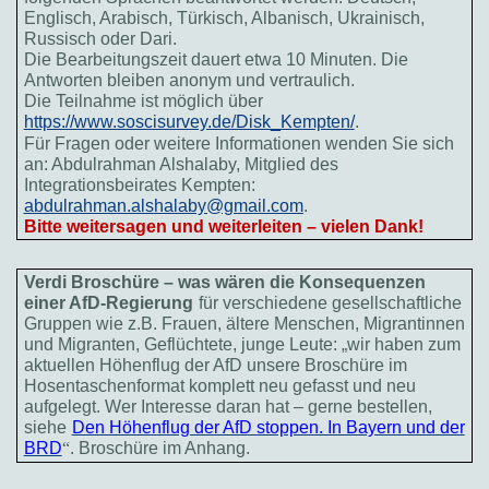
Englisch, Arabisch, Türkisch, Albanisch, Ukrainisch,
Russisch oder Dari.
Die Bearbeitungszeit dauert etwa 10 Minuten. Die
Antworten bleiben anonym und vertraulich.
Die Teilnahme ist möglich über
https://www.soscisurvey.de/Disk_Kempten/
.
Für Fragen oder weitere Informationen wenden Sie sich
an: Abdulrahman Alshalaby, Mitglied des
Integrationsbeirates Kempten:
abdulrahman.alshalaby@gmail.com
.
Bitte weitersagen und weiterleiten – vielen Dank!
Verdi Broschüre – was wären die Konsequenzen
einer AfD-Regierung
für verschiedene gesellschaftliche
Gruppen wie z.B. Frauen, ältere Menschen, Migrantinnen
und Migranten, Geflüchtete, junge Leute: „wir haben zum
aktuellen Höhenflug der AfD unsere Broschüre im
Hosentaschenformat komplett neu gefasst und neu
aufgelegt. Wer Interesse daran hat – gerne bestellen,
siehe
Den Höhenflug der AfD stoppen. In Bayern und der
BRD
“
. Broschüre im Anhang.