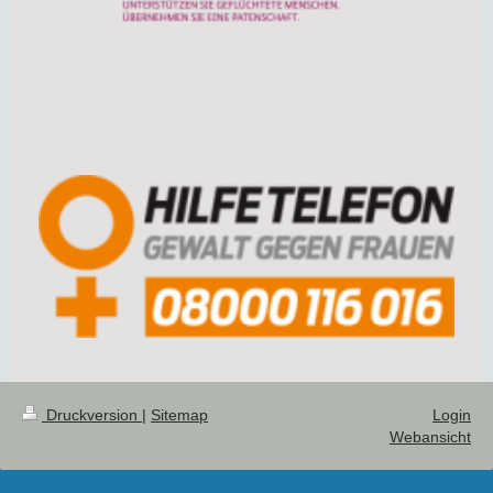
Druckversion
|
Sitemap
Login
Webansicht